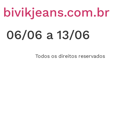
bivikjeans.com.br
06/06 a 13/06
Todos os direitos reservados
shabet
grandpashabet
Jojobet
betist giriş
Jojobet Giriş
Gran