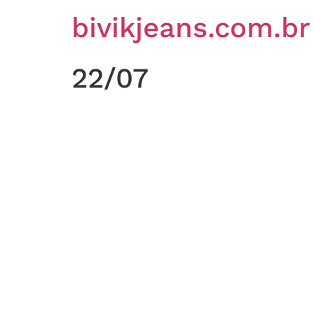
bivikjeans.com.br
22/07
casibom giriş
alevbet
Casibom
grandpashabet
grandpashab