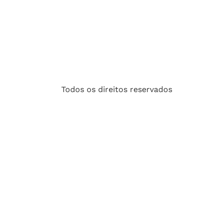
Todos os direitos reservados