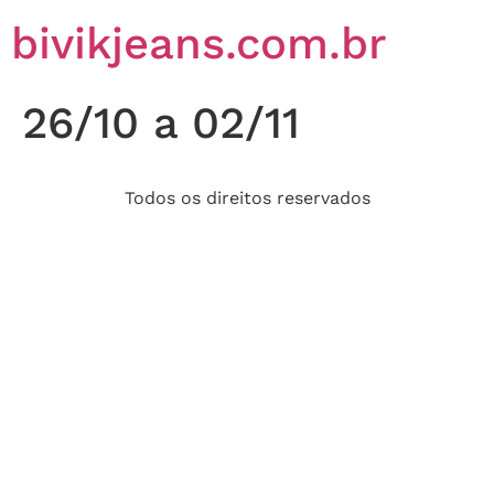
bivikjeans.com.br
26/10 a 02/11
Todos os direitos reservados
evbet
grandpashabet
grandpashabet
Jojobet Giriş
Jojobet Gi